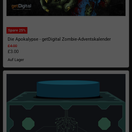
Spare
25
%
Die Apokalypse - getDigital Zombie-Adventskalender
Ursprünglicher Preis
£4.00
Aktueller Preis
£3.00
Auf Lager
Mr. Meeseeks Box o' Fun Code Poster