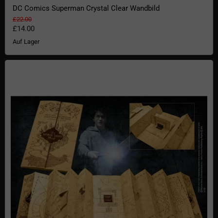
DC Comics Superman Crystal Clear Wandbild
Ursprünglicher Preis
£22.00
Aktueller Preis
£14.00
Auf Lager
Harry Potter Die Karte des Rumtreibers Premium Nachbildung