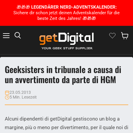
🎁🎁🎁
LEGENDÄRER NERD-ADVENTSKALENDER:
Sichere dir schon jetzt deinen Adventskalender für die
beste Zeit des Jahres! 🎁🎁🎁
Menu
Ricerca
Mostra 
Geeksisters in tribunale a causa di
un avvertimento da parte di HGM
23.05.2013
5 Min. Lesezeit
Alcuni dipendenti di getDigital gestiscono un blog a
margine, più o meno per divertimento, per il quale noi di