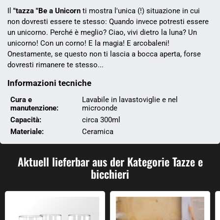
Il
"tazza "Be a Unicorn
ti mostra l'unica (!) situazione in cui
non dovresti essere te stesso: Quando invece potresti essere
un unicorno. Perché è meglio? Ciao, vivi dietro la luna? Un
unicorno! Con un corno! E la magia! E arcobaleni!
Onestamente, se questo non ti lascia a bocca aperta, forse
dovresti rimanere te stesso...
Informazioni tecniche
Cura e
Lavabile in lavastoviglie e nel
manutenzione:
microonde
Capacità:
circa 300ml
Materiale:
Ceramica
Aktuell lieferbar aus der Kategorie Tazze e
bicchieri
Bicchiere con numeri irrazionali
Occhiali per il mana e la salute