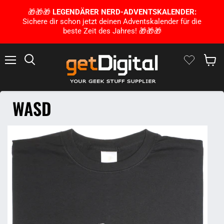
🎁🎁🎁
LEGENDÄRER NERD-ADVENTSKALENDER:
Sichere dir schon jetzt deinen Adventskalender für die
beste Zeit des Jahres! 🎁🎁🎁
Menu
Zoek op
Winke
WASD