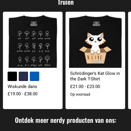
Truien
Wiskunde dans
Schrödinger's Kat Glow in the Dark 
Schrödinger's Kat Glow in
+2
Kleurvelden wisselen
the Dark T-Shirt
£21.00
-
£23.00
Wiskunde dans
£19.00
-
£38.00
Op voorraad
Ontdek meer nerdy producten van ons: