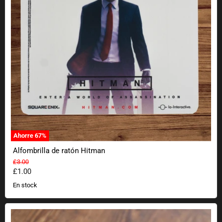
Ahorre
67
%
Alfombrilla de ratón Hitman
Precio original
£3.00
Precio actual
£1.00
En stock
Juego de plantillas Nerdy Cappuccino