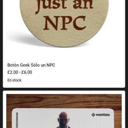
Botón Geek Sólo un NPC
£2.00
-
£6.00
En stock
Alfombrilla de ratón Hitman