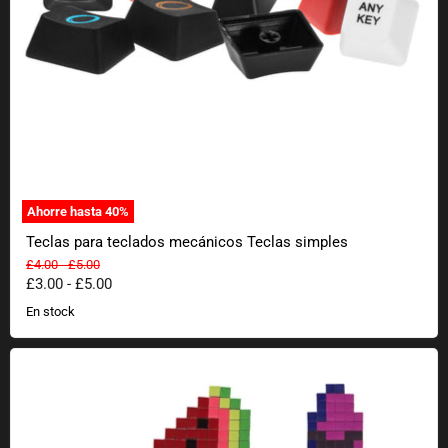
Ahorre hasta
40
%
Teclas para teclados mecánicos Teclas simples
Precio original
Precio original
£4.00
-
£5.00
£3.00
-
£5.00
En stock
Imanes de píxeles