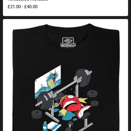
£21.00
-
£40.00
Karpador en el gimnasio