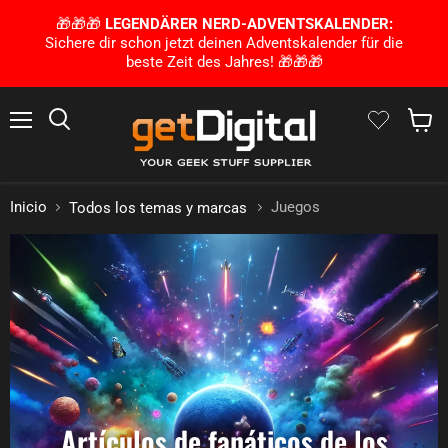
🎁🎁🎁
LEGENDÄRER NERD-ADVENTSKALENDER:
Sichere dir schon jetzt deinen Adventskalender für die
beste Zeit des Jahres! 🎁🎁🎁
Menú
Busca en
Mostra
Inicio
Juegos
Todos los temas y marcas
Artículos de fanáticos de los