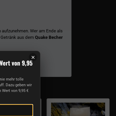
rn aufzunehmen. Wer am Ende als
en Getränk aus dem
Quake Becher
×
Wert von 9,95
nie mehr tolle
lasses
ff. Dazu geben wir
 Wert von 9,95 €
Light everything mug
Beer glass Say cheers