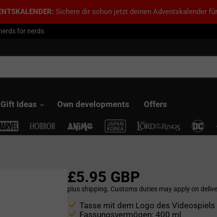
ENTSKALENDER:
Sichere dir schon jetzt deinen Adventskalender für
nerds for nerds
Gift Ideas
Own developments
Offers
£5.95 GBP
plus shipping. Customs duties may apply on delive
Tasse mit dem Logo des Videospiels
Fassungsvermögen: 400 ml