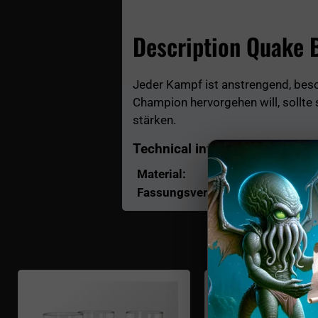
Description Quake 
Jeder Kampf ist anstrengend, bes
Champion hervorgehen will, sollte
stärken.
Technical info
Material:
Keramik
Fassungsvermögen:
400 ml
Aktue
Irrational numbers drinking glass
Mana and health g