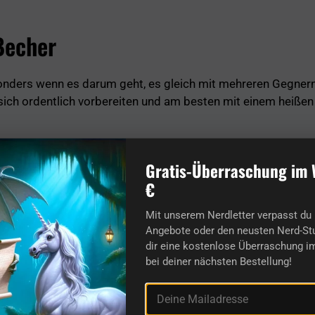
Becher
onders wenn es darum geht, es gleich mit mehreren Gegne
 sich ordentlich vorbereiten und am besten mit einem heiß
Gratis-Überraschung im 
€
Mit unserem Nerdletter verpasst du 
ll lieferbar aus der Kategorie Mugs &amp; G
Angebote oder den neusten Nerd-Stu
dir eine kostenlose Überraschung im
bei deiner nächsten Bestellung!
lasses
DHMO dihydrogen monoxide drinking glass
islieb - 
Deine Mailadresse