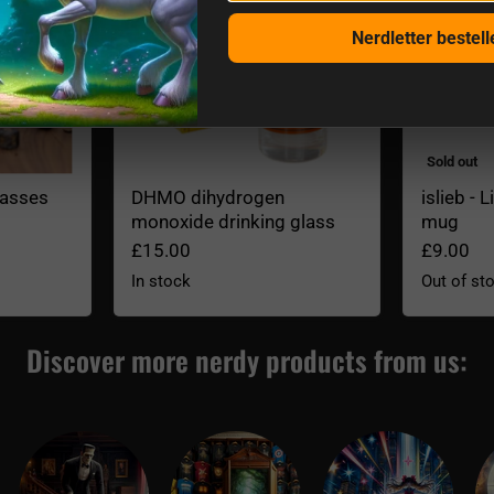
Nerdletter bestell
Sold out
lasses
DHMO dihydrogen
islieb - 
monoxide drinking glass
mug
£15.00
£9.00
In stock
Out of st
Discover more nerdy products from us: