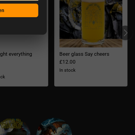
en
Light everything
Beer glass Say cheers
£12.00
In stock
ock