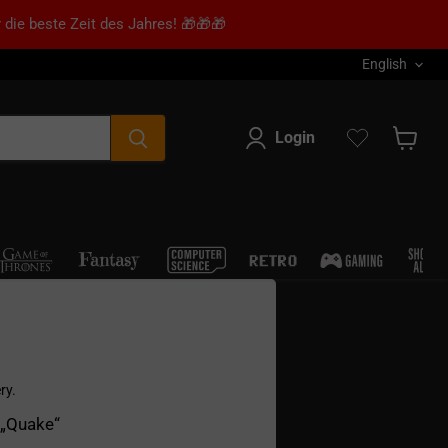
 die beste Zeit des Jahres! 🎁🎁🎁
Language
English
Login
Show s
ry.
 „Quake“