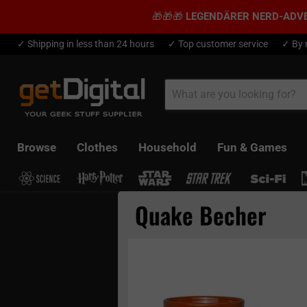
🎁🎁🎁
LEGENDÄRER NERD-ADV
✓ Shipping in less than 24 hours
✓ Top customer service
✓ By 
Browse
Clothes
Household
Fun & Games
Quake Becher