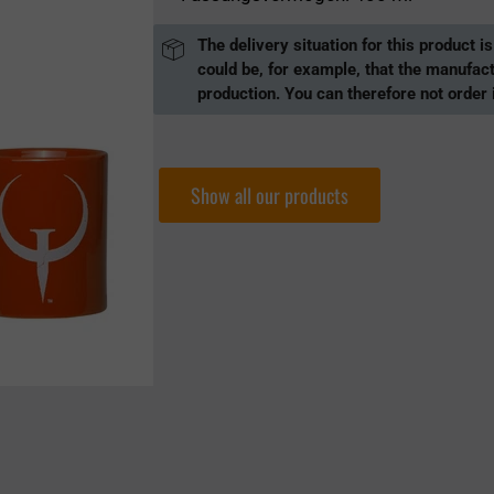
The delivery situation for this product i
could be, for example, that the manufac
production. You can therefore not order i
Show all our products