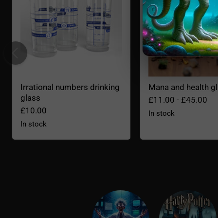
Irrational numbers drinking
Mana and health g
glass
£11.00
-
£45.00
£10.00
In stock
In stock